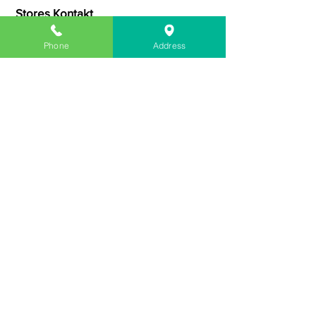
Stores Kontakt
Phone
Address
(610) 596-8887
Episches Management
Epic Foods HQ1
Folgen